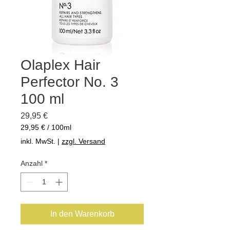
Olaplex Hair
Perfector No. 3
100 ml
Preis
29,95 €
29,95 €
/
100ml
29,95 €
inkl. MwSt.
|
zzgl. Versand
pro
100
Anzahl
*
Milliliter
In den Warenkorb